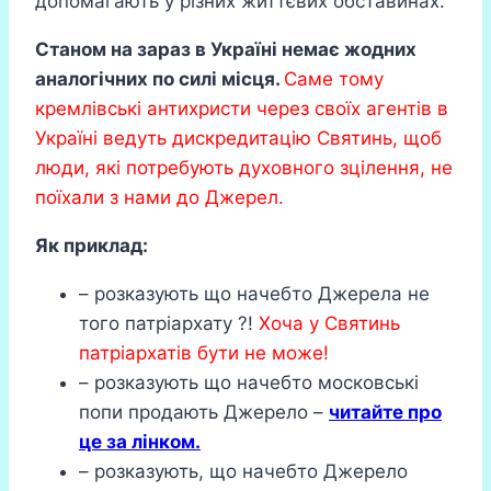
допомагають у різних життєвих обставинах.
Станом на зараз в Україні немає жодних
аналогічних по силі місця.
Саме тому
кремлівські антихристи через своїх агентів в
Україні ведуть дискредитацію Святинь, щоб
люди, які потребують духовного зцілення, не
поїхали з нами до Джерел.
Як приклад:
– розказують що начебто Джерела не
того патріархату ?!
Хоча у Святинь
патріархатів бути не може!
– розказують що начебто московські
попи продають Джерело –
читайте про
це за лінком.
– розказують, що начебто Джерело