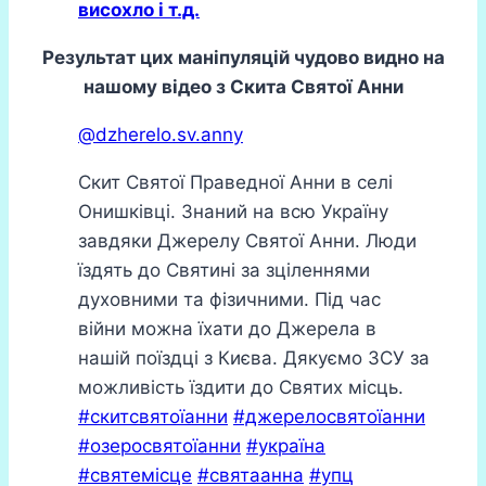
висохло і т.д.
Результат цих маніпуляцій чудово видно на
нашому відео з Скита Святої Анни
@dzherelo.sv.anny
Скит Святої Праведної Анни в селі
Онишківці. Знаний на всю Україну
завдяки Джерелу Святої Анни. Люди
їздять до Святині за зціленнями
духовними та фізичними. Під час
війни можна їхати до Джерела в
нашій поїздці з Києва. Дякуємо ЗСУ за
можливість їздити до Святих місць.
#скитсвятоїанни
#джерелосвятоїанни
#озеросвятоїанни
#україна
#святемісце
#святаанна
#упц