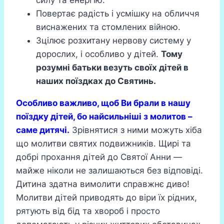
силу та енергію.
Повертає радість і усмішку на обличчя
виснажених та стомлених війною.
Зцілює розхитану нервову систему у
дорослих, і особливо у дітей.
Тому
розумні батьки везуть своїх дітей в
наших поїздках до Святинь.
Особливо важливо, щоб Ви брали в нашу
поїздку дітей, бо найсильніші з молитов –
саме дитячі.
Зрівнятися з ними можуть хіба
що молитви святих подвижників. Щирі та
добрі прохання дітей до Святої Анни —
майже ніколи не залишаються без відповіді.
Дитина здатна вимолити справжнє диво!
Молитви дітей приводять до віри їх рідних,
рятують від бід та хвороб і просто