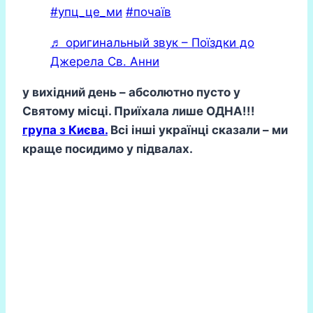
#упц_це_ми
#почаїв
♬ оригинальный звук – Поїздки до
Джерела Св. Анни
у вихідний день – абсолютно пусто у
Святому місці. Приїхала лише ОДНА!!!
група з Києва.
Всі інші українці сказали – ми
краще посидимо у підвалах.