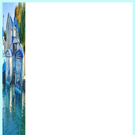
Перейти
до
вмісту