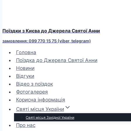
Поїздки з Києва до Джерела Святої Анни
замовлення: 099 770 15 75 (viber, telegram)
Головна
Поїздка до Джерела Святої Анни
Новини
Відгуки
Відео з поїздок
Фотогалерея
Корисна інформація
Святі місця України
Святі місця Західної України
Про нас